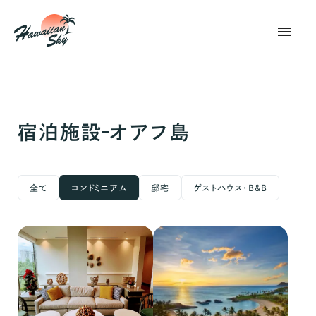
menu
宿泊施設
オアフ島
全て
コンドミニアム
邸宅
ゲストハウス・B&B