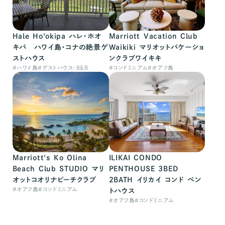
Hale Ho'okipa ハレ・ホオ
Marriott Vacation Club
キパ ハワイ島・コナの絶景ゲ
Waikiki マリオットバケーショ
ストハウス
ンクラブワイキキ
#
ハワイ島
#
ゲストハウス・B&B
#
コンドミニアム
#
オアフ島
Marriott's Ko Olina
ILIKAI CONDO
Beach Club STUDIO マリ
PENTHOUSE 3BED
オットコオリナビーチクラブ
2BATH イリカイ コンド ペン
#
オアフ島
#
コンドミニアム
トハウス
#
オアフ島
#
コンドミニアム