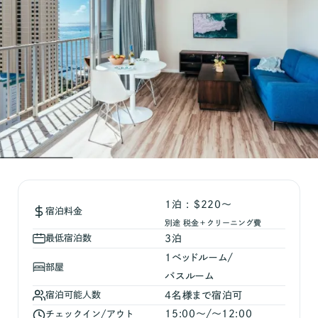
1泊 : $220～
宿泊料金
別途 税金＋クリーニング費
最低宿泊数
3
泊
1
ベッドルーム/
部屋
バスルーム
宿泊可能人数
4
名様まで宿泊可
15:00
〜/〜
12:00
チェックイン/アウト