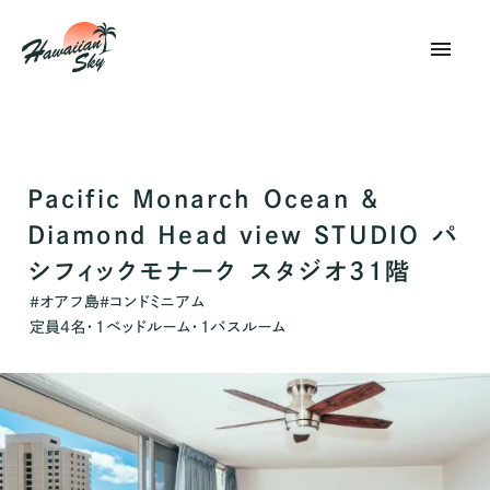
menu
Pacific Monarch Ocean &
Diamond Head view STUDIO パ
シフィックモナーク スタジオ31階
オアフ島
コンドミニアム
#
#
定員
4
名・
1
ベッドルーム・
1
バスルーム