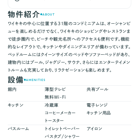
物件紹介
ABOUT
ワイキキの中心に位置する31階のコンドミニアムは、オーシャンビ
ューを楽しめるだけでなく、ワイキキのショッピングやレストランま
で徒歩圏内で、ビーチや観光名所へのアクセスも便利です。機能
的なレイアウトで、キッチンやダイニングエリアが備わっています。
ベッドルームにはクイーンサイズのベッドやソファーベッドがあり、
建物内にはプール、ジャグジー、サウナ、さらにはエンターテイメン
トルームも充実しており、リラクゼーションも楽しめます。
設備
AMENITIES
館内
薄型テレビ
共有プール
無料Wi-Fi
キッチン
冷蔵庫
電子レンジ
コーヒーメーカー
キッチン用品
トースター
バスルーム
トイレットペーパー
アイロン
バスタブ/シャワー