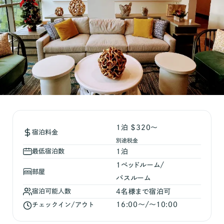
1泊 ＄320～
宿泊料金
別途税金
最低宿泊数
1
泊
1
ベッドルーム/
部屋
バスルーム
宿泊可能人数
4
名様まで宿泊可
16:00
〜/〜
10:00
チェックイン/アウト