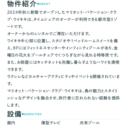
物件紹介
ABOUT
２０２４年秋に新築でオープンしたマリオット・バケーション・クラ
ブ・ワイキキは、タイムシェアのオーナーが利用できる都市型リゾ
ートです。
オーナーからのレンタルでご滞在いただけます。
ワイキキ中心部に位置し、スタジオや1ベッドルームスイートを備
え、８Fにはフィットネスセンターやインフィニティプールがあり、金
曜日の花火をプールチェアでくつろぎながら見れる特等席です。
また、お部屋にはキッチネットも完備し暮らすようなハワイを満喫
できます。
ウクレレなどカルチャーアクティビティやイベントも開催されていま
す。
マリオット・バケーション・クラブ・ワイキキは、島の魅力とスタイリ
ッシュなデザインを融合させ、旅行者に忘れられない経験を提供
します。
設備
AMENITIES
館内
薄型テレビ
共有プール