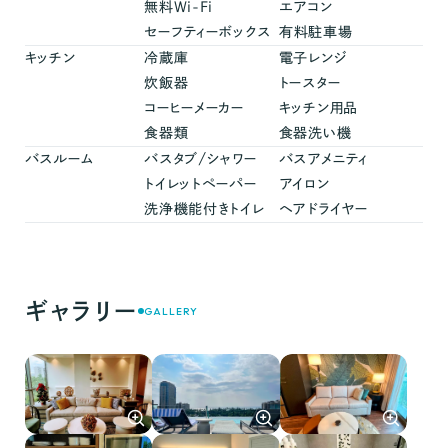
無料Wi-Fi
エアコン
セーフティーボックス
有料駐車場
キッチン
冷蔵庫
電子レンジ
炊飯器
トースター
コーヒーメーカー
キッチン用品
食器類
食器洗い機
バスルーム
バスタブ/シャワー
バスアメニティ
トイレットペーパー
アイロン
洗浄機能付きトイレ
ヘアドライヤー
ギャラリー
GALLERY