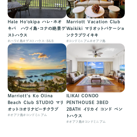
Hale Ho'okipa ハレ・ホオ
Marriott Vacation Club
キパ ハワイ島・コナの絶景ゲ
Waikiki マリオットバケーショ
ストハウス
ンクラブワイキキ
#
ハワイ島
#
ゲストハウス・B&B
#
コンドミニアム
#
オアフ島
Marriott's Ko Olina
ILIKAI CONDO
Beach Club STUDIO マリ
PENTHOUSE 3BED
オットコオリナビーチクラブ
2BATH イリカイ コンド ペン
#
オアフ島
#
コンドミニアム
トハウス
#
オアフ島
#
コンドミニアム