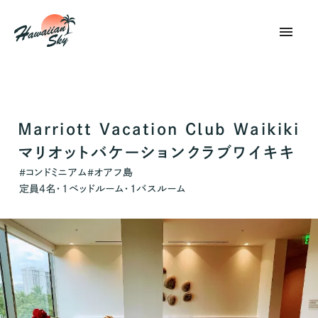
menu
Marriott Vacation Club Waikiki
マリオットバケーションクラブワイキキ
コンドミニアム
オアフ島
#
#
定員
4
名・
1
ベッドルーム・
1
バスルーム