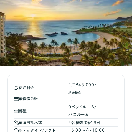
1泊￥48,000～
宿泊料金
別途税金
最低宿泊数
1
泊
0
ベッドルーム/
部屋
バスルーム
宿泊可能人数
4
名様まで宿泊可
16:00
〜/〜
10:00
チェックイン/アウト