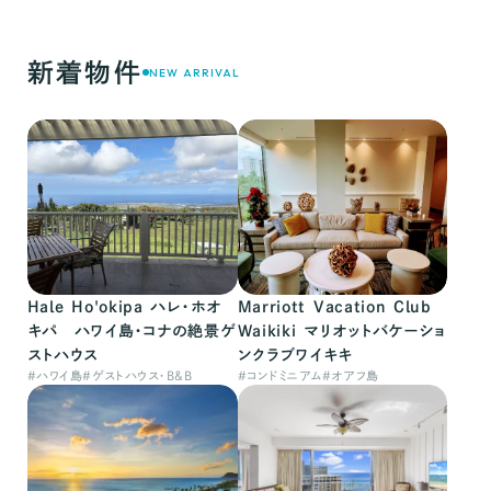
新着物件
NEW ARRIVAL
Hale Ho'okipa ハレ・ホオ
Marriott Vacation Club
キパ ハワイ島・コナの絶景ゲ
Waikiki マリオットバケーショ
ストハウス
ンクラブワイキキ
#
ハワイ島
#
ゲストハウス・B&B
#
コンドミニアム
#
オアフ島