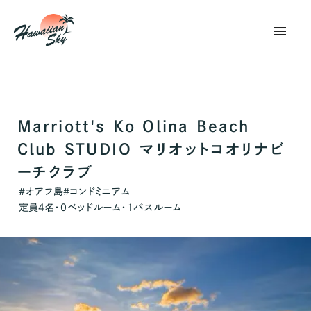
menu
Marriott's Ko Olina Beach
Club STUDIO マリオットコオリナビ
ーチクラブ
オアフ島
コンドミニアム
#
#
定員
4
名・
0
ベッドルーム・
1
バスルーム