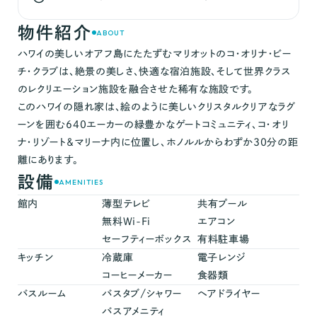
物件紹介
ABOUT
ハワイの美しいオアフ島にたたずむマリオットのコ・オリナ・ビー
チ・クラブは、絶景の美しさ、快適な宿泊施設、そして世界クラス
のレクリエーション施設を融合させた稀有な施設です。
このハワイの隠れ家は、絵のように美しいクリスタルクリアなラグ
ーンを囲む640エーカーの緑豊かなゲートコミュニティ、コ・オリ
ナ・リゾート＆マリーナ内に位置し、ホノルルからわずか30分の距
離にあります。
設備
AMENITIES
館内
薄型テレビ
共有プール
無料Wi-Fi
エアコン
セーフティーボックス
有料駐車場
キッチン
冷蔵庫
電子レンジ
コーヒーメーカー
食器類
バスルーム
バスタブ/シャワー
ヘアドライヤー
バスアメニティ