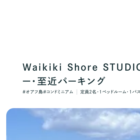
Waikiki Shore S
ー・至近パーキング
#
オアフ島
#
コンドミニアム
定員
2
名・
1
ベッドルーム・
1
バ