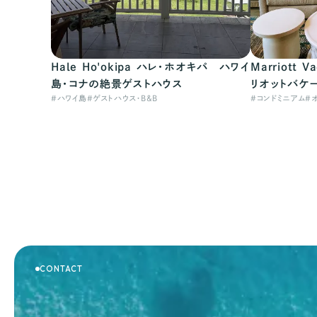
Hale Ho'okipa ハレ・ホオキパ ハワイ
Marriott Va
島・コナの絶景ゲストハウス
リオットバケ
#
ハワイ島
#
ゲストハウス・B&B
#
コンドミニアム
#
CONTACT