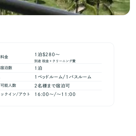
1泊$280～
泊料金
別途 税金＋クリーニング費
1
泊
低宿泊数
1
ベッドルーム/
1
バスルーム
屋
2
名様まで宿泊可
泊可能人数
16:00
〜/〜
11:00
ックイン/アウト