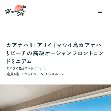
menu
カアナパリ・アリイ｜マウイ島カアナパ
リビーチの高級オーシャンフロントコン
ドミニアム
マウイ島
コンドミニアム
#
#
定員
4
名・
1
ベッドルーム・
1
バスルーム