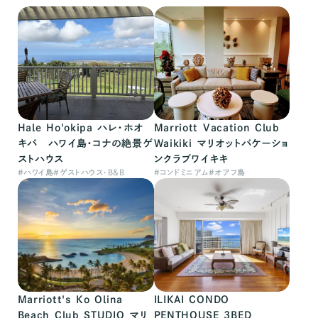
Hale Ho'okipa ハレ・ホオ
Marriott Vacation Club
キパ ハワイ島・コナの絶景ゲ
Waikiki マリオットバケーショ
ストハウス
ンクラブワイキキ
#
ハワイ島
#
ゲストハウス・B&B
#
コンドミニアム
#
オアフ島
Marriott's Ko Olina
ILIKAI CONDO
Beach Club STUDIO マリ
PENTHOUSE 3BED