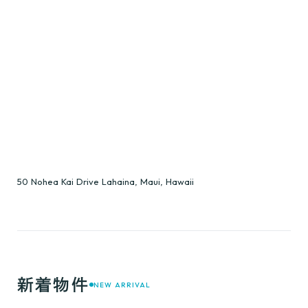
50 Nohea Kai Drive Lahaina, Maui, Hawaii
新着物件
NEW ARRIVAL