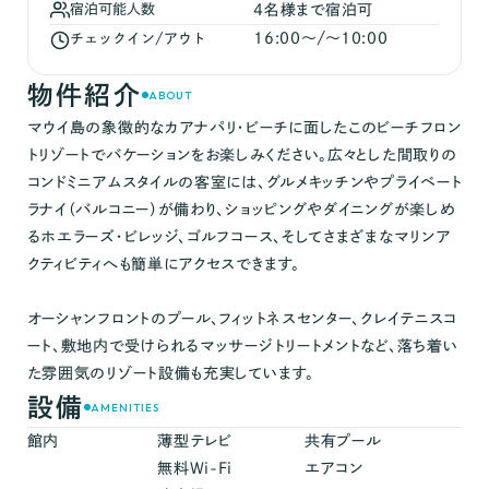
宿泊可能人数
4
名様まで宿泊可
16:00
〜/〜
10:00
チェックイン/アウト
物件紹介
ABOUT
マウイ島の象徴的なカアナパリ・ビーチに面したこのビーチフロン
トリゾートでバケーションをお楽しみください。広々とした間取りの
コンドミニアムスタイルの客室には、グルメキッチンやプライベート
ラナイ（バルコニー）が備わり、ショッピングやダイニングが楽しめ
るホエラーズ・ビレッジ、ゴルフコース、そしてさまざまなマリンア
クティビティへも簡単にアクセスできます。
オーシャンフロントのプール、フィットネスセンター、クレイテニスコ
ート、敷地内で受けられるマッサージトリートメントなど、落ち着い
た雰囲気のリゾート設備も充実しています。
設備
AMENITIES
館内
薄型テレビ
共有プール
無料Wi-Fi
エアコン