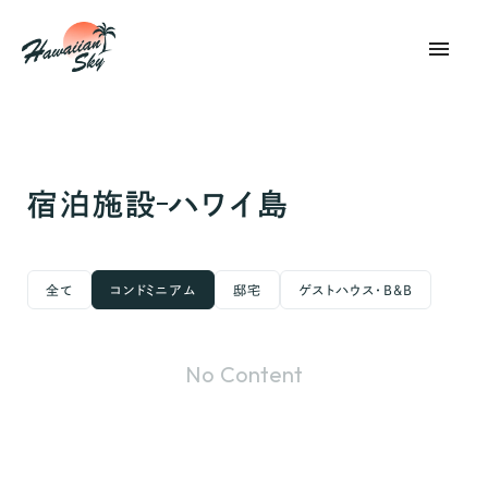
menu
宿泊施設
ハワイ島
全て
コンドミニアム
邸宅
ゲストハウス・B&B
No Content