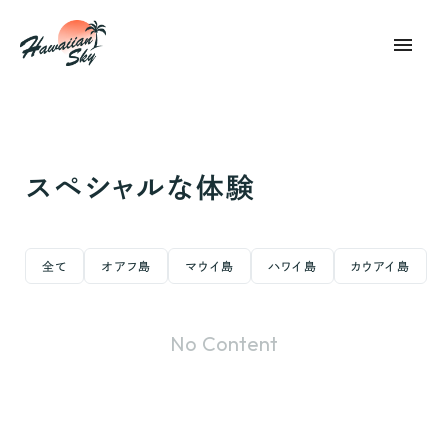
menu
スペシャルな体験
全て
オアフ島
マウイ島
ハワイ島
カウアイ島
No Content