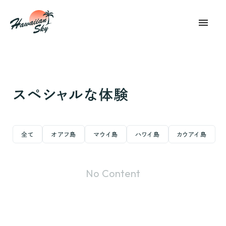
menu
スペシャルな体験
全て
オアフ島
マウイ島
ハワイ島
カウアイ島
No Content