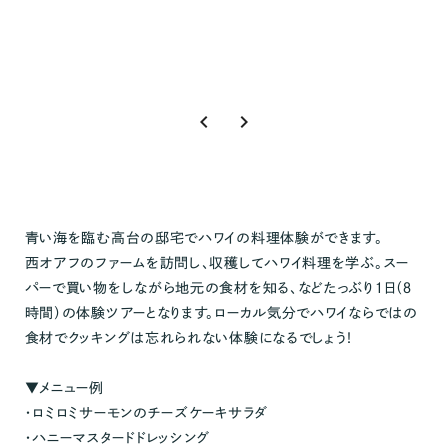
keyboard_arrow_left
keyboard_arrow_right
青い海を臨む高台の邸宅でハワイの料理体験ができます。
西オアフのファームを訪問し、収穫してハワイ料理を学ぶ。スー
パーで買い物をしながら地元の食材を知る、などたっぶり１日（８
時間）の体験ツアーとなります。ローカル気分でハワイならではの
食材でクッキングは忘れられない体験になるでしょう！
▼メニュー例
・ロミロミサーモンのチーズケーキサラダ
・ハニーマスタードドレッシング