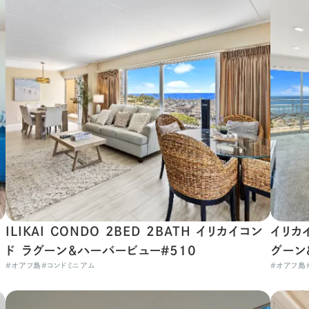
ILIKAI CONDO 2BED 2BATH イリカイコン
イリカ
ド ラグーン＆ハーバービュー#510
グーン
#
オアフ島
#
コンドミニアム
#
オアフ島