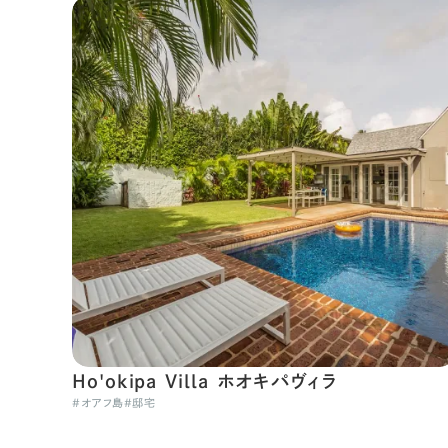
Ho'okipa Villa ホオキパヴィラ
#
オアフ島
#
邸宅