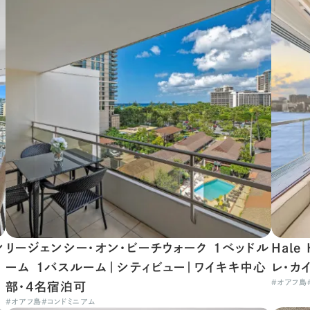
ン
リージェンシー・オン・ビーチウォーク 1ベッドル
Hale 
ーム 1バスルーム｜シティビュー｜ワイキキ中心
レ・カ
#
オアフ島
部・4名宿泊可
#
オアフ島
#
コンドミニアム