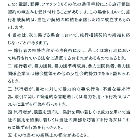
となく電話、郵便、ファクシミリその他の通信手段による旅行相談
契約の申込みを受け付けることがあります。この場合において、旅
行相談契約は、当社が契約の締結を承諾した時に成立するもの
とします。
４ 当社は、次に掲げる場合において、旅行相談契約の締結に応
じないことがあります。
一 旅行者の相談内容が公序良俗に反し、若しくは旅行地におい
て施行されている法令に違反するおそれがあるものであるとき。
二 旅行者が、暴力団員、暴力団準構成員、暴力団関係者、暴力団
関係企業又は総会屋等その他の反社会的勢力であると認められ
るとき。
三 旅行者が、当社に対して暴力的な要求行為、不当な要求行
為、取引に関して脅迫的な言動若しくは暴力を用いる行為又はこ
れらに準ずる行為を行ったとき。
四 旅行者が、風説を流布し、偽計を用い若しくは威力を用いて当
社の信用を毀損し若しくは当社の業務を妨害する行為又はこれ
らに準ずる行為を行ったとき。
五 その他当社の業務上の都合があるとき。