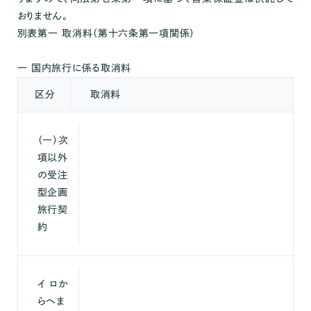
おりません。
別表第一 取消料（第十六条第一項関係）
一 国内旅行に係る取消料
区分
取消料
（一）次
項以外
の受注
型企画
旅行契
約
イ ロか
らヘま