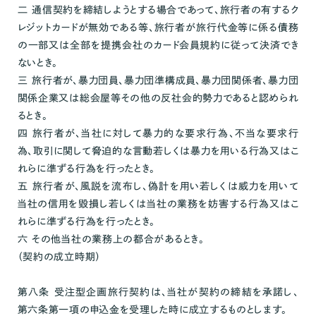
二 通信契約を締結しようとする場合であって、旅行者の有するク
レジットカードが無効である等、旅行者が旅行代金等に係る債務
の一部又は全部を提携会社のカード会員規約に従って決済でき
ないとき。
三 旅行者が、暴力団員、暴力団準構成員、暴力団関係者、暴力団
関係企業又は総会屋等その他の反社会的勢力であると認められ
るとき。
四 旅行者が、当社に対して暴力的な要求行為、不当な要求行
為、取引に関して脅迫的な言動若しくは暴力を用いる行為又はこ
れらに準ずる行為を行ったとき。
五 旅行者が、風説を流布し、偽計を用い若しくは威力を用いて
当社の信用を毀損し若しくは当社の業務を妨害する行為又はこ
れらに準ずる行為を行ったとき。
六 その他当社の業務上の都合があるとき。
（契約の成立時期）
第八条 受注型企画旅行契約は、当社が契約の締結を承諾し、
第六条第一項の申込金を受理した時に成立するものとします。